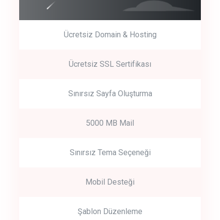
Ücretsiz Domain & Hosting
Get Started
Ücretsiz SSL Sertifikası
Start by trying our service for 30 days free trial no credit card
required.
Sınırsız Sayfa Oluşturma
5000 MB Mail
Sınırsız Tema Seçeneği
Mobil Desteği
Şablon Düzenleme