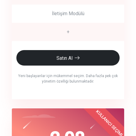
İletişim Modülü
+
Satın Al
Yeni başlayanlar için mükemmel seçim. Daha fazla pek çok
yönetim özelliği bulunmaktadır.
crm auto cync
KULLANICI SEÇİMİ
Best Choice
click to call back