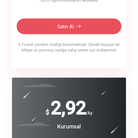
Satın Al
E-Ticaret yönetim özelliği bulunmaktadır. Sürekli büyüyen bir
kitleye ve çevrimiçi varlığa sahip siteler için mükemmel.
crm auto cync
click to call back
240
2,92
$
$
/year
/Ay
track energy costs
Coroprate
Kurumsal
predictive dialing