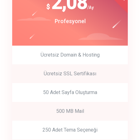
180
2,08
$
$
/year
/Ay
track energy costs
Start Up
Profesyonel
predictive dialing
Ücretsiz Domain & Hosting
Get Started
Ücretsiz SSL Sertifikası
Start by trying our service for 30 days free trial no credit card
required.
50 Adet Sayfa Oluşturma
500 MB Mail
250 Adet Tema Seçeneği