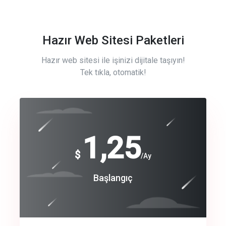
Hazır Web Sitesi Paketleri
Hazır web sitesi ile işinizi dijitale taşıyın!
Tek tıkla, otomatik!
Free
1,25
$
/Ay
Basic
Başlangıç